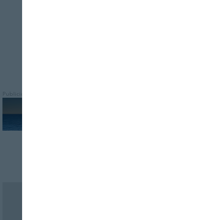
manera que se minimicen los riesgos
Publicidad
Revista Alimentaria en su buzón