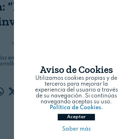
: “No faltan mujeres en
 investigación”
REVISTA ALIMENTARIA
09/08/2026
os enfoques en el estudio de la alimentación,
arrollo de dietas que sean, a la vez, saludables
Aviso de Cookies
y sostenibles
Utilizamos cookies propias y de
terceros para mejorar la
experiencia del usuario a través
de su navegación. Si continúas
navegando aceptas su uso.
Política de Cookies.
Aceptar
Saber más