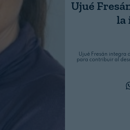
Ujué Fresán
Login
la
Ujué Fresán integra d
para contribuir al des