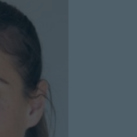
INICIO SESION
Nombre:
Password: