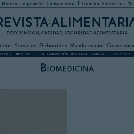
|
Horeca
Legislación
Consumidora
Opinión
Entrevistas
Mu
C
 Foodservice
INNOVACIÓN, CALIDAD, SEGURIDAD ALIMENTARIA
h
ilidad
bidas
Servicios
Elaborados
Mundo animal
Conservaci
sign
COSUR
HIP 2026
PESCA
FORMACIÓN
BIG DATA
START-UP
ECOLÓGICO
Biomedicina
s
dos
nimal
ación
 primas
ión y Logística
ción especial