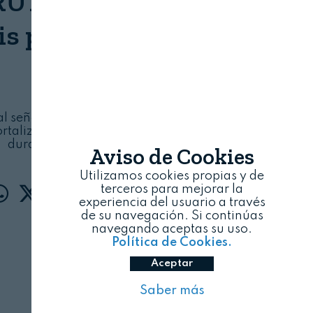
TA declara la alerta
sis para calabacín verde
HORTYFRUTA
08/08/2026
al señala la complicada situación que está
rtaliza, con un incremento en la producción
durante la semana 15
Aviso de Cookies
Utilizamos cookies propias y de
terceros para mejorar la
experiencia del usuario a través
de su navegación. Si continúas
navegando aceptas su uso.
Política de Cookies.
Aceptar
Saber más