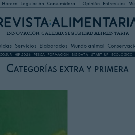
|
Horeca
Legislación
Consumidora
Opinión
Entrevistas
Mu
C
 Foodservice
INNOVACIÓN, CALIDAD, SEGURIDAD ALIMENTARIA
h
ilidad
bidas
Servicios
Elaborados
Mundo animal
Conservaci
sign
COSUR
HIP 2026
PESCA
FORMACIÓN
BIG DATA
START-UP
ECOLÓGICO
Categorías extra y primera
s
dos
nimal
ación
 primas
ión y Logística
ción especial