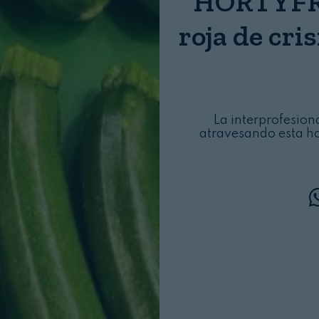
HORTYFRU
Login
roja de cri
La interprofesion
atravesando esta ho