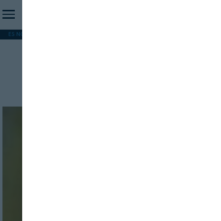
ES NOTICIA
REFORMA PAC
MERCOSUR
HIP 2026
PESCA
FORMACIÓN
Centro Tecnológico y
Forestal de Cataluña
INICIO SESION