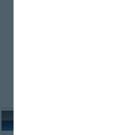
Cerrar
REVISTA ALIMENTARIA
08/08/2026
Utilizan los terpenos volátiles y
semivolátiles como marcadores químicos,
combinado con estrategias de
fingerprinting y herramientas
quimiométricas
Publicidad