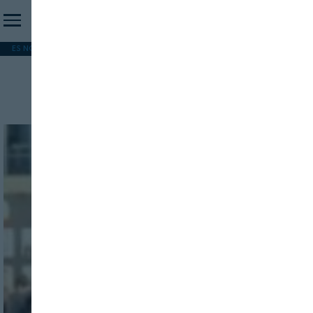
ES NOTICIA
REFORMA PAC
MERCOSUR
HIP 2026
PESCA
FORMACIÓN
Cerveza azul
INICIO SESION