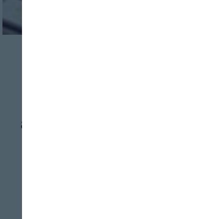
HORECA
SERVICIOS
Croquetas de
panettone y cerveza
azul en Gastronomic
Forum Barcelona
GASTRONOMIC FORUM BARCELONA
09/08/2026
Estas son algunas de las novedades que se
Cerrar
presentarán del 6 al 8 de noviembre en el