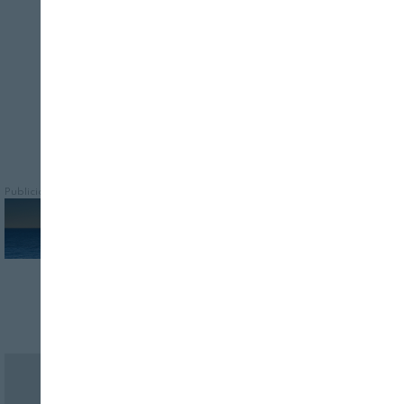
palacio 8 del recinto Montjuïc de Fira de
Barcelona
Publicidad