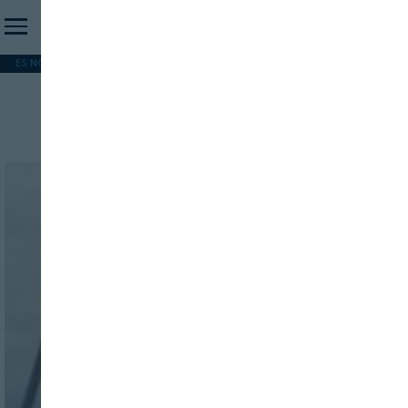
ES NOTICIA
REFORMA PAC
MERCOSUR
HIP 2026
PESCA
FORMACIÓN
Cigala
INICIO SESION