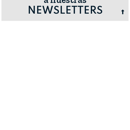
NEWSLETTERS
Revista Alimentaria
Consumidora
Horeca & Foodservice
Alimentación Mujer
AgriTech
Alimentación infantil
Food Tech
Alimentación deportiva
Sostenibilidad
Alimentación mas 50