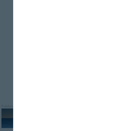
REVISTA ALIMENTARIA
07/08/2026
Cerrar
Esta raza autóctona de cerdo ha formado
parte de la economía y gastronomía de la
región de Murcia desde finales del siglo
XIX
Publicidad