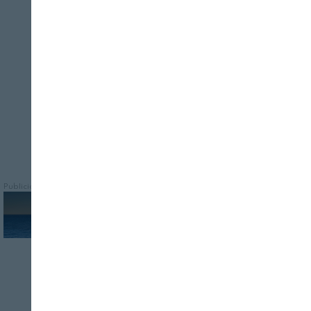
Cerrar
Las aceitunas de mesa son fuente de
vitamina E y, en el caso de las aceitunas
negras, aportan el 45,5 % de la cantidad
diaria recomendada de hierro
Publicidad