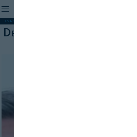
ES NOTICIA
REFORMA PAC
MERCOSUR
HIP 2026
PESCA
FORMACIÓN
Defensa intereses colectivos
INICIO SESION