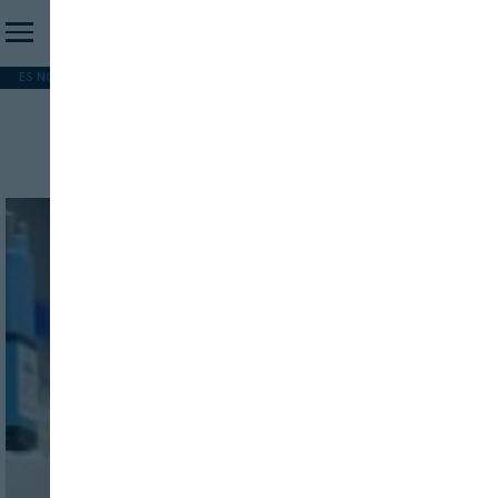
ES NOTICIA
REFORMA PAC
MERCOSUR
HIP 2026
PESCA
FORMACIÓN
Derrames cerebrales
INICIO SESION