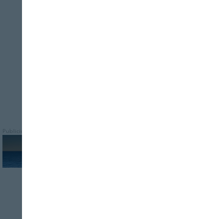
Cerrar
CNTA desarrolla una bebida fermentada a
partir de lactosuero de queso, fuente de
vitamina K2, que contribuye al
mantenimiento de unos huesos fuertes
Publicidad