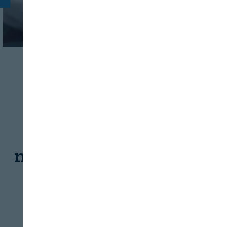
INDUSTRIA
ALIMENTACIÓN ESPECIAL
PROMETEA:
investigación para
mejorar la salud de las
personas mayores
REVISTA ALIMENTARIA
06/08/2026