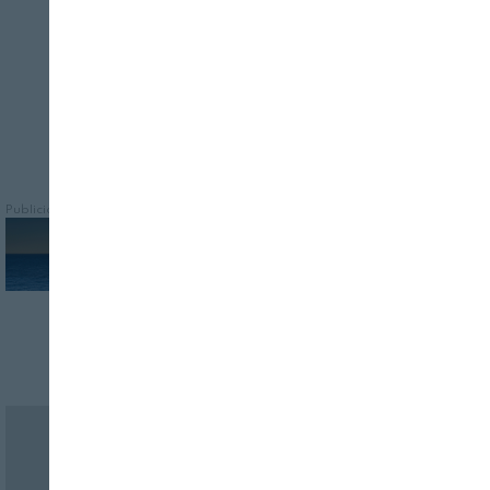
vitaminas, colágeno, omega-3…
Publicidad
Revista Alimentaria en su buzón