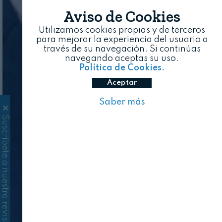
Aviso de Cookies
Utilizamos cookies propias y de terceros
para mejorar la experiencia del usuario a
través de su navegación. Si continúas
navegando aceptas su uso.
Política de Cookies.
Aceptar
Saber más
Suscríbete a nuestra revista