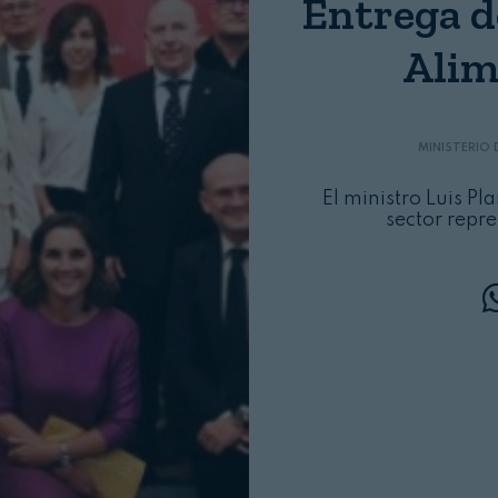
Entrega d
Login
Alim
MINISTERIO 
El ministro Luis P
sector repr