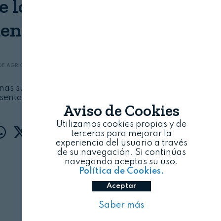
e los XXXVII Premios
entos de España
DE AGRICULTURA, PESCA Y ALIMENTACIÓN (MAPA)
06/08/2026
lanas subraya que los hombres y mujeres del
esentan lo mejor de nuestra sociedad
Aviso de Cookies
Utilizamos cookies propias y de
terceros para mejorar la
experiencia del usuario a través
de su navegación. Si continúas
navegando aceptas su uso.
Política de Cookies.
Aceptar
Saber más