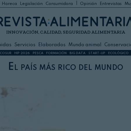
|
Horeca
Legislación
Consumidora
Opinión
Entrevistas
Mu
C
 Foodservice
INNOVACIÓN, CALIDAD, SEGURIDAD ALIMENTARIA
h
ilidad
bidas
Servicios
Elaborados
Mundo animal
Conservaci
sign
COSUR
HIP 2026
PESCA
FORMACIÓN
BIG DATA
START-UP
ECOLÓGICO
El país más rico del mundo
s
dos
nimal
ación
 primas
ión y Logística
ción especial