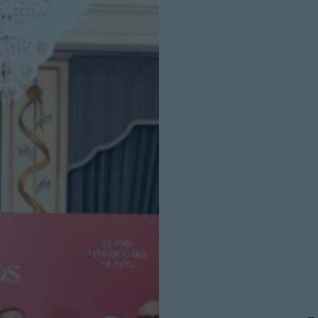
INICIO SESION
Nombre:
Password: