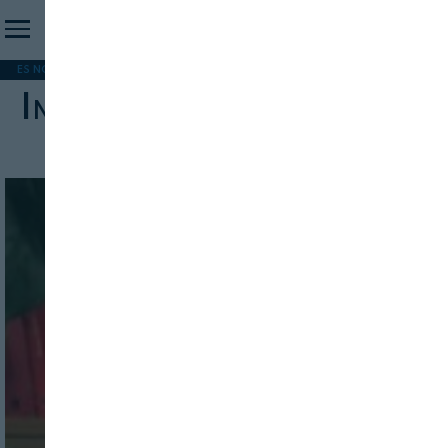
ES NOTICIA
REFORMA PAC
MERCOSUR
HIP 2026
PESCA
FORMACIÓN
Infraestructuras de lavado
INICIO SESION