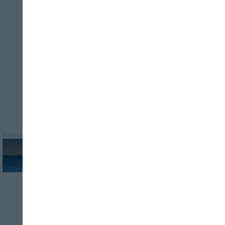
Cerrar
El grupo operativo presentó las claves del
análisis de impacto y viabilidad realizado,
y las herramientas desarrolladas para
alcanzar los objetivos
Publicidad