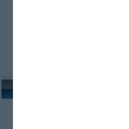
Cerrar
El grupo operativo presentó las claves del
análisis de impacto y viabilidad realizado,
y las herramientas desarrolladas para
alcanzar los objetivos
Publicidad