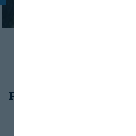
INDUSTRIA
BEBIDAS
Analizan el nivel de
control de metales
pesados en vino en las
bodegas
REVISTA ALIMENTARIA
10/08/2026