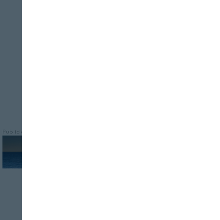
Cerrar
Solo un tercio de las bodegas posee datos
sobre los niveles acumulativos de
concentraciones de arsénico, cadmio y
plomo en el suelo
Publicidad