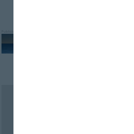
Publicidad
Revista Alimentaria en su buzón
SUSCRÍBASE
a nuestras