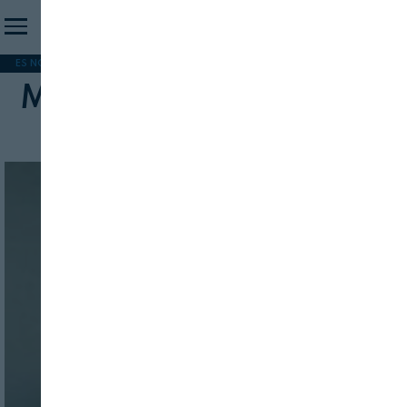
ES NOTICIA
REFORMA PAC
MERCOSUR
HIP 2026
PESCA
FORMACIÓN
MyFitnessPal + AI plugins
INICIO SESION