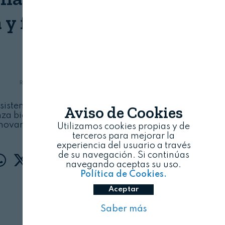
 y finura de nuestras
viñas”
REVISTA ALIMENTARIA
08/08/2026
 sistema de Criaderas y Soleras, esta bodega
Aviso de Cookies
nza biológica estática y otros proyectos para
novar en los vinos de Jerez
Utilizamos cookies propias y de
terceros para mejorar la
experiencia del usuario a través
de su navegación. Si continúas
navegando aceptas su uso.
Política de Cookies.
Aceptar
Saber más