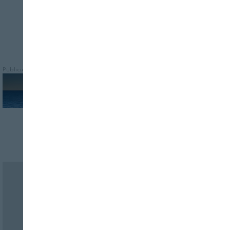
Publicidad
Revista Alimentaria en su buzón
SUSCRÍBASE
a nuestras