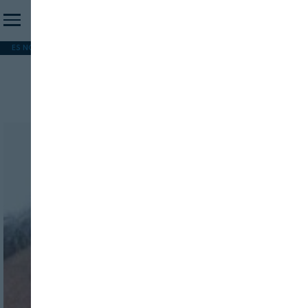
ES NOTICIA
REFORMA PAC
MERCOSUR
HIP 2026
PESCA
FORMACIÓN
Personas voluntarias
INICIO SESION