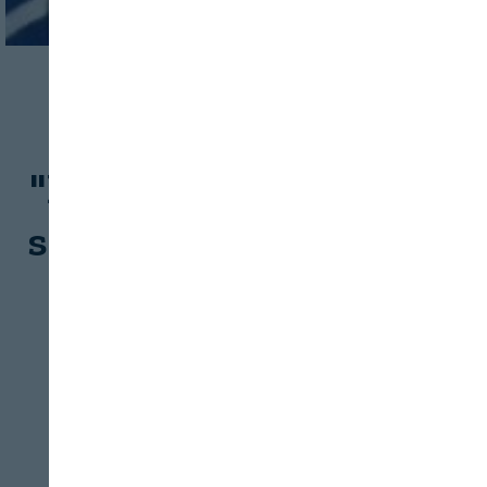
OPINIÓN
SERVICIOS
Pedro Miguel Llorca:
"Bancos de Alimentos:
solidaridad e impacto"
FESBAL
06/08/2026
Además de distribuir alimentos, desde
hace 30 años los Bancos de Alimentos
están comprometidos con la lucha contra
Cerrar
el desperdicio alimentario