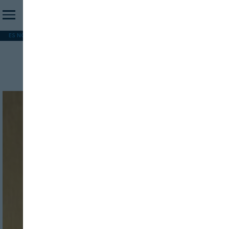
ES NOTICIA
REFORMA PAC
MERCOSUR
HIP 2026
PESCA
FORMACIÓN
Pescaderías
INICIO SESION