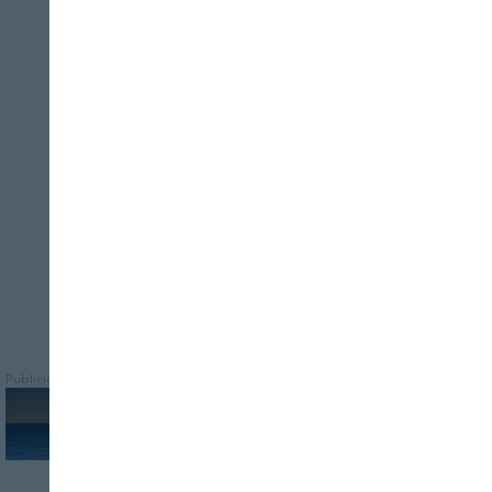
Cerrar
REVISTA ALIMENTARIA
08/08/2026
Son fundamentales para revertir la
pérdida de habilidades en la compra y la
preparación de los productos pesqueros a
la que nos enfrentamos
Publicidad