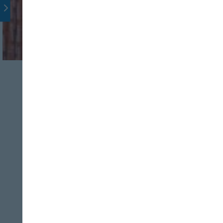
ENTREVISTAS
FRESCOS
Mª Luisa Álvarez:
“Pescaderos, los
aliados para
cuidarnos
disfrutando”