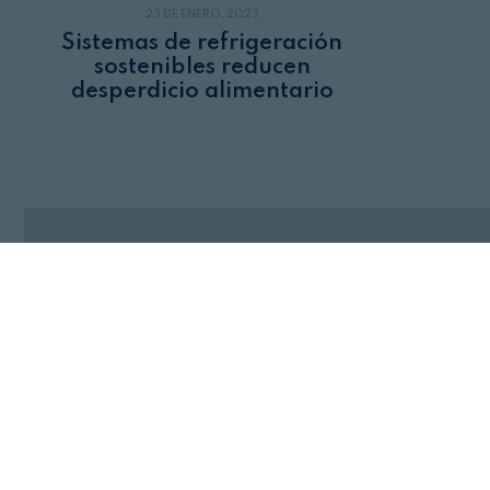
23 DE ENERO, 2023
Sistemas de refrigeración
sostenibles reducen
desperdicio alimentario