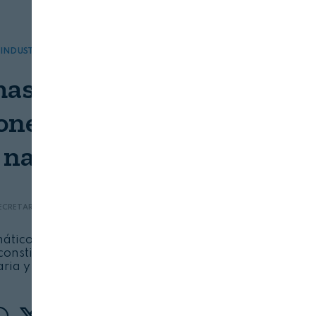
INDUSTRIA
SOSTENIBILIDAD
as alimentarios y
ones basadas en la
naturaleza
ECRETARÍA GENERAL IBEROAMERICANA
06/08/2026
ático, la pérdida de biodiversidad y la
constituyen amenazas para la seguridad
ria y nutricional de la población