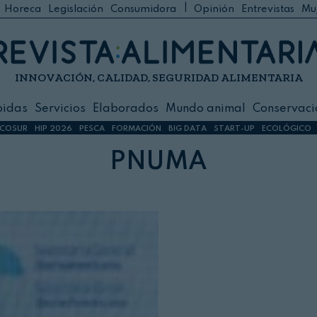
|
Horeca
Legislación
Consumidora
Opinión
Entrevistas
Mu
C
 Foodservice
INNOVACIÓN, CALIDAD, SEGURIDAD ALIMENTARIA
h
ilidad
bidas
Servicios
Elaborados
Mundo animal
Conservaci
sign
COSUR
HIP 2026
PESCA
FORMACIÓN
BIG DATA
START-UP
ECOLÓGICO
PNUMA
s
dos
nimal
ación
 primas
ión y Logística
ción especial