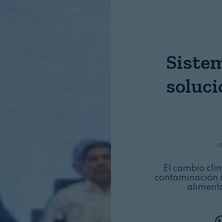
Nombre:
Password:
Sistem
soluci
Login
S
El cambio clim
contaminación 
alimenta