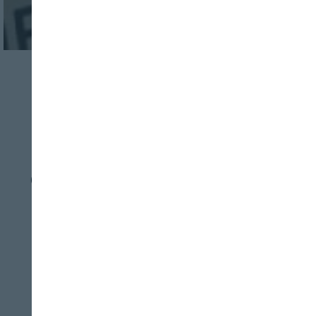
INDUSTRIA
BEBIDAS
Vinis Terrae ha
presentado su XI
edición en un evento
en Madrid
OURENSE VINIS TERRAE
07/08/2026
Vinis Terrae, que tendrá lugar el 2 y 3 de
Cerrar
junio de 2025 en Expourense, busca