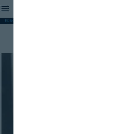
ES NOTICIA
REFORMA PAC
MERCOSUR
HIP 2026
PESCA
FORMACIÓN
Presentación y cata
INICIO SESION