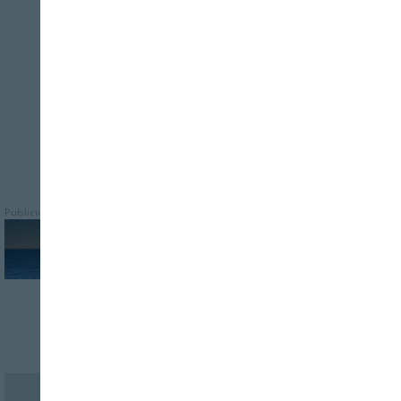
Transformando leguminosas
infrautilizadas en soluciones innovadoras
para la industria alimentaria
Publicidad