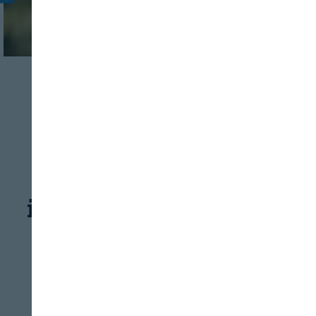
INDUSTRIA
MATERIAS PRIMAS
Proyecto 3SLEKA:
innovación en
ingredientes a partir
de leguminosas
REVISTA ALIMENTARIA
09/08/2026
Cerrar