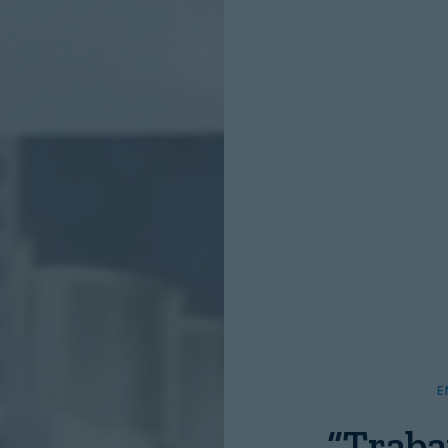
INICIO SESION
Nombre:
Password:
E
“Traba