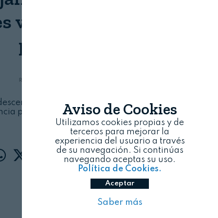
s vuelvan a nuestros
platos”
REVISTA ALIMENTARIA
09/08/2026
descenso en su consumo, la AEL se encarga de
Aviso de Cookies
cia para la alimentación, la salud y el medio
ambiente
Utilizamos cookies propias y de
terceros para mejorar la
experiencia del usuario a través
de su navegación. Si continúas
navegando aceptas su uso.
Política de Cookies.
Aceptar
Saber más