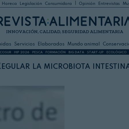
|
Horeca
Legislación
Consumidora
Opinión
Entrevistas
Mu
C
 Foodservice
INNOVACIÓN, CALIDAD, SEGURIDAD ALIMENTARIA
h
ilidad
bidas
Servicios
Elaborados
Mundo animal
Conservaci
sign
COSUR
HIP 2026
PESCA
FORMACIÓN
BIG DATA
START-UP
ECOLÓGICO
egular la microbiota intestin
s
dos
nimal
ación
 primas
ión y Logística
ción especial