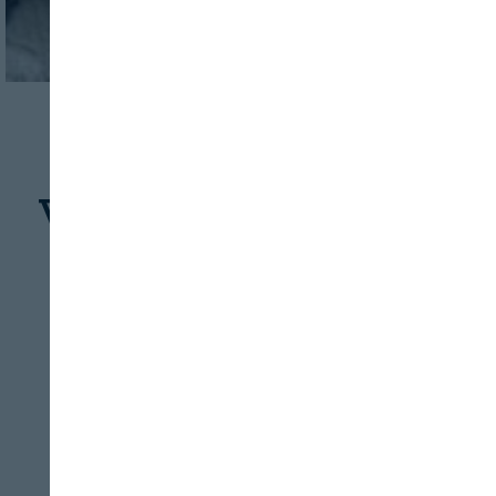
INDUSTRIA
CONSERVACIÓN
Verduras congeladas:
tan saludables como
las frescas
REVISTA ALIMENTARIA
09/08/2026
Una vez limpias y escaldadas, las
verduras se ultracongelan de forma
Cerrar
individual y en continuo movimiento, lo