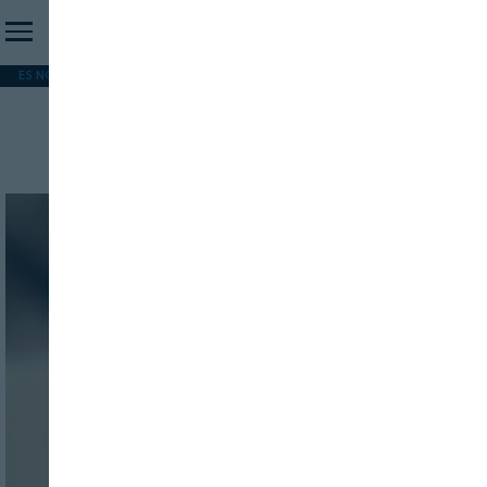
ES NOTICIA
REFORMA PAC
MERCOSUR
HIP 2026
PESCA
FORMACIÓN
Riguroso protocolo
INICIO SESION