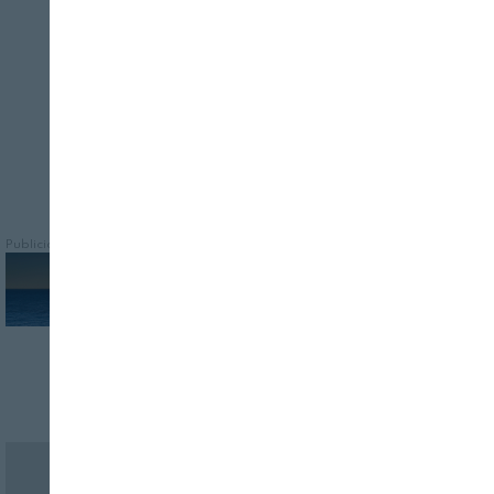
que garantiza que conserven sus
características organolépticas
Publicidad