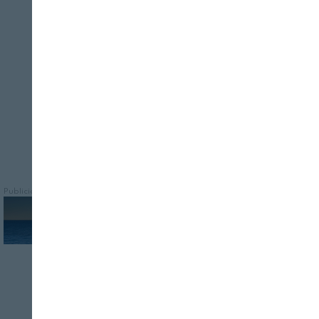
Cerrar
Son necesarios profesionales que
conozcan el funcionamiento del sector y
que además tengan competencias
digitales suficientes
Publicidad