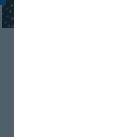
AGRICULTURA
FOOD TECH
La formación y la
transformación
digital del sector
agroalimentario
REVISTA ALIMENTARIA
09/08/2026