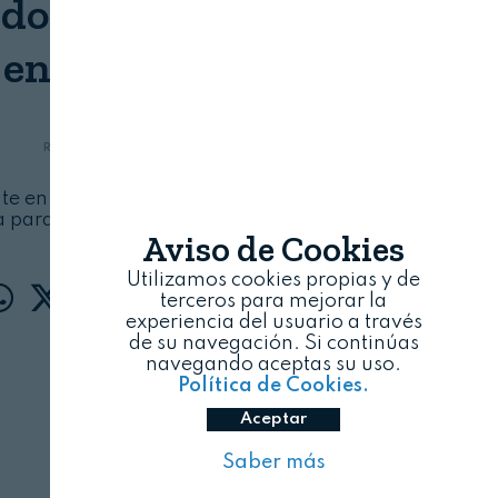
o: "La categoría de tés
 en crecimiento"
REVISTA ALIMENTARIA
07/08/2026
nte en 90 países y tiene una gama de sabores
para llegar a todos los consumidores
Aviso de Cookies
Utilizamos cookies propias y de
terceros para mejorar la
experiencia del usuario a través
de su navegación. Si continúas
navegando aceptas su uso.
Política de Cookies.
Aceptar
Saber más