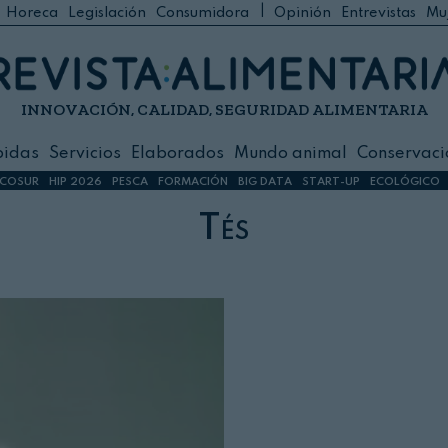
|
Horeca
Legislación
Consumidora
Opinión
Entrevistas
Mu
C
 Foodservice
INNOVACIÓN, CALIDAD, SEGURIDAD ALIMENTARIA
h
ilidad
bidas
Servicios
Elaborados
Mundo animal
Conservaci
sign
COSUR
HIP 2026
PESCA
FORMACIÓN
BIG DATA
START-UP
ECOLÓGICO
Tés
s
dos
nimal
ación
 primas
ión y Logística
ción especial