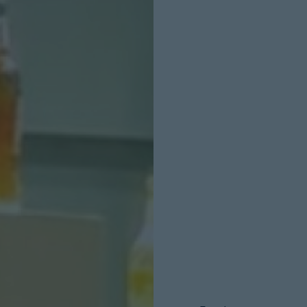
INICIO SESION
Nombre:
Password: