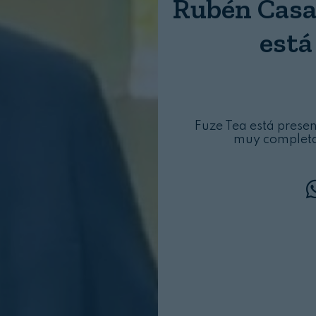
Rubén Casad
Login
está
Fuze Tea está prese
muy completa 