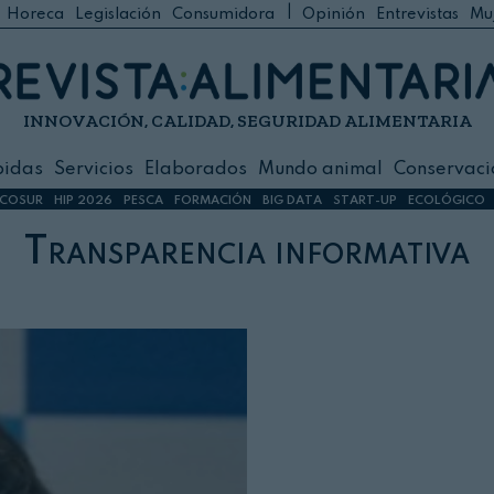
|
Horeca
Legislación
Consumidora
Opinión
Entrevistas
Mu
C
 Foodservice
INNOVACIÓN, CALIDAD, SEGURIDAD ALIMENTARIA
h
ilidad
bidas
Servicios
Elaborados
Mundo animal
Conservaci
sign
COSUR
HIP 2026
PESCA
FORMACIÓN
BIG DATA
START-UP
ECOLÓGICO
Transparencia informativa
s
dos
nimal
ación
 primas
ión y Logística
ción especial