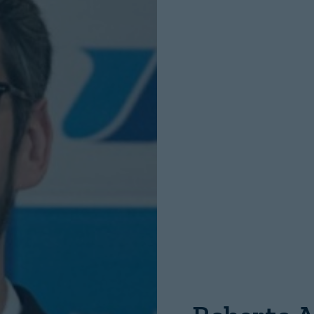
INICIO SESION
Nombre:
Password: