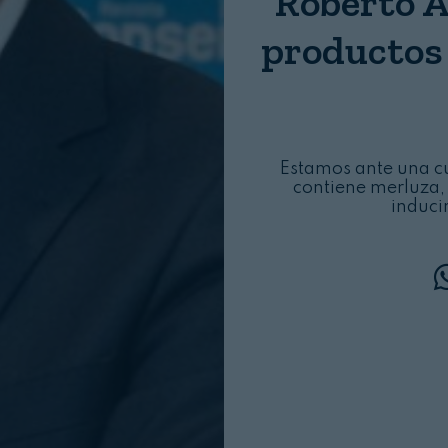
Roberto A
Login
productos 
Estamos ante una cu
contiene merluza,
induci