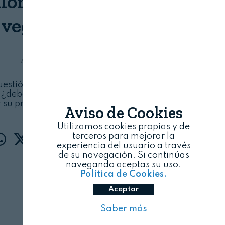
lonso: "Etiquetado de
veganos de imitación"
ANFACO-CECOPESCA
06/08/2026
estión de sentido común. Si un producto no
 ¿debe poder llamarse “merluza vegana” o
r su presencia en la publicidad?
Aviso de Cookies
Utilizamos cookies propias y de
terceros para mejorar la
experiencia del usuario a través
de su navegación. Si continúas
navegando aceptas su uso.
Política de Cookies.
Aceptar
Saber más