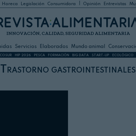
|
Horeca
Legislación
Consumidora
Opinión
Entrevistas
Mu
C
 Foodservice
INNOVACIÓN, CALIDAD, SEGURIDAD ALIMENTARIA
h
ilidad
bidas
Servicios
Elaborados
Mundo animal
Conservaci
sign
COSUR
HIP 2026
PESCA
FORMACIÓN
BIG DATA
START-UP
ECOLÓGICO
Trastorno gastrointestinales
s
dos
nimal
ación
 primas
ión y Logística
ción especial