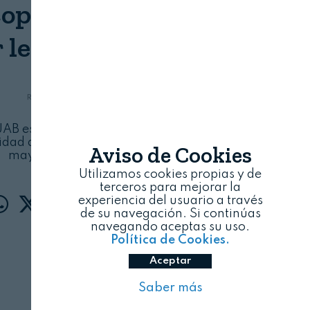
opia de infrarrojo para
 leche de vaca A1 y A2
REVISTA ALIMENTARIA
08/08/2026
 UAB estudian este método para garantizar con
cidad de la leche A2 y avanzar así hacia una
Aviso de Cookies
mayor transparencia
Utilizamos cookies propias y de
terceros para mejorar la
experiencia del usuario a través
de su navegación. Si continúas
navegando aceptas su uso.
Política de Cookies.
Aceptar
Saber más