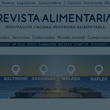
|
Horeca
Legislación
Consumidora
Opinión
Entrevistas
Mu
C
 Foodservice
INNOVACIÓN, CALIDAD, SEGURIDAD ALIMENTARIA
h
ilidad
bidas
Servicios
Elaborados
Mundo animal
Conservaci
sign
COSUR
HIP 2026
PESCA
FORMACIÓN
BIG DATA
START-UP
ECOLÓGICO
s
dos
nimal
ación
 primas
ión y Logística
ción especial