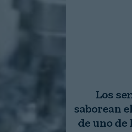
Nombre:
Password:
Login
Los se
saborean el
de uno de 