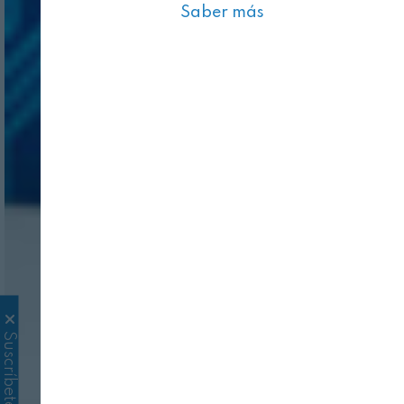
Saber más