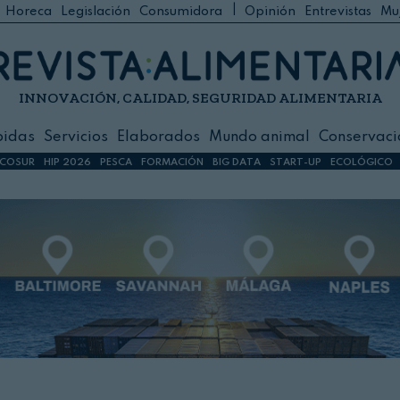
|
Horeca
Legislación
Consumidora
Opinión
Entrevistas
Mu
C
 Foodservice
INNOVACIÓN, CALIDAD, SEGURIDAD ALIMENTARIA
h
ilidad
bidas
Servicios
Elaborados
Mundo animal
Conservaci
sign
COSUR
HIP 2026
PESCA
FORMACIÓN
BIG DATA
START-UP
ECOLÓGICO
s
dos
nimal
ación
 primas
ión y Logística
ción especial