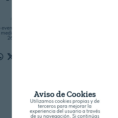
AUTÉNTICA
4 DE SEPTIEMBRE, 2023
o evento dedicado a los alimentos y bebidas
 mediterránea, tendrá lugar en Sevilla el 25 y
26 de septiembre
Aviso de Cookies
Utilizamos cookies propias y de
terceros para mejorar la
experiencia del usuario a través
de su navegación. Si continúas