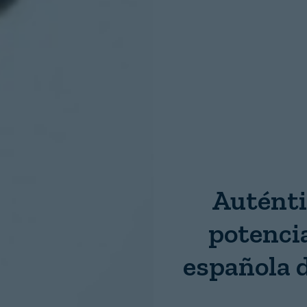
Nombre:
Password:
Login
Auténti
potenci
española d