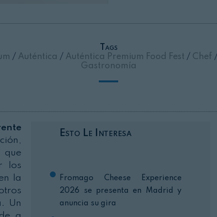
Cerrar
Tags
ium
/
Auténtica
/
Auténtica Premium Food Fest
/
Chef
Gastronomía
rente
Esto Le Interesa
ción,
s que
r los
en la
Fromago Cheese Experience
otros
2026 se presenta en Madrid y
a
. Un
anuncia su gira
nde a