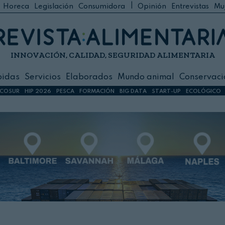
|
Horeca
Legislación
Consumidora
Opinión
Entrevistas
Mu
C
 Foodservice
INNOVACIÓN, CALIDAD, SEGURIDAD ALIMENTARIA
h
ilidad
bidas
Servicios
Elaborados
Mundo animal
Conservaci
sign
COSUR
HIP 2026
PESCA
FORMACIÓN
BIG DATA
START-UP
ECOLÓGICO
s
dos
nimal
ación
 primas
ión y Logística
ción especial