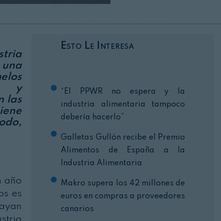
Cerrar
Esto Le Interesa
tria
 una
elos
as y
“El PPWR no espera y la
n las
industria alimentaria tampoco
tiene
debería hacerlo”
todo,
Galletas Gullón recibe el Premio
Alimentos de España a la
Industria Alimentaria
n año
Makro supera los 42 millones de
os es
euros en compras a proveedores
hayan
canarios
stria