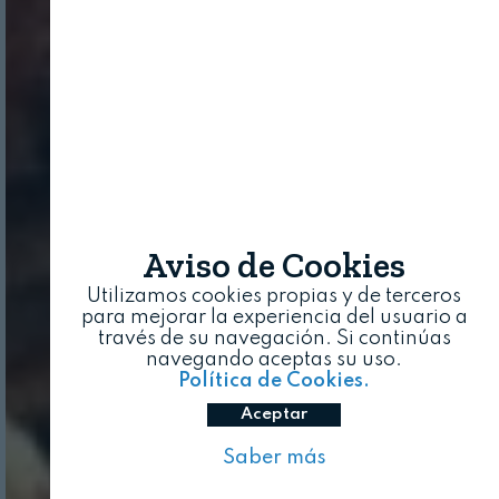
Aviso de Cookies
Utilizamos cookies propias y de terceros
para mejorar la experiencia del usuario a
través de su navegación. Si continúas
navegando aceptas su uso.
Política de Cookies.
Aceptar
Saber más