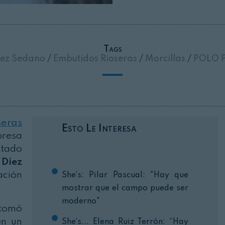
Cerrar
Tags
íez Sedano
/
Embutidos Rioseras
/
Morcillas
/
POLO P
as
Esto Le Interesa
presa
ntado
Díez
ación
She´s: Pilar Pascual: "Hay que
mostrar que el campo puede ser
moderno"
 tomó
en un
She´s... Elena Ruiz Terrón: “Hay