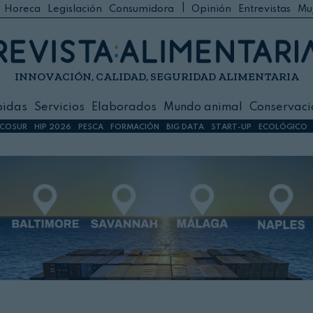
|
Horeca
Legislación
Consumidora
Opinión
Entrevistas
Mu
C
 Foodservice
INNOVACIÓN, CALIDAD, SEGURIDAD ALIMENTARIA
h
ilidad
bidas
Servicios
Elaborados
Mundo animal
Conservaci
sign
COSUR
HIP 2026
PESCA
FORMACIÓN
BIG DATA
START-UP
ECOLÓGICO
s
dos
nimal
ación
 primas
ión y Logística
ción especial