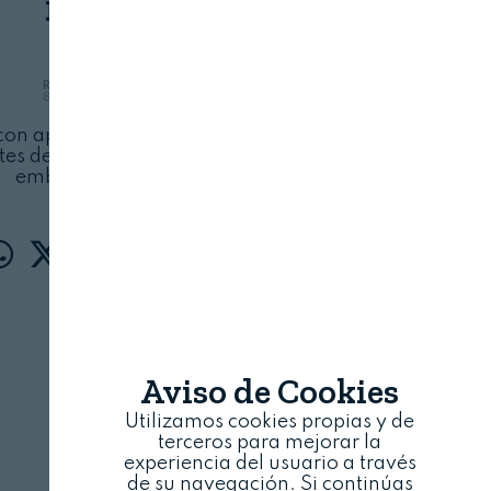
mujer”
REVISTA ALIMENTARIA
8 DE NOVIEMBRE, 2022
con apoyo de POLO positivo, avanza para ser
tes de referencia de morcilla de Burgos y de
embutidos naturales
Aviso de Cookies
Utilizamos cookies propias y de
terceros para mejorar la
experiencia del usuario a través
de su navegación. Si continúas