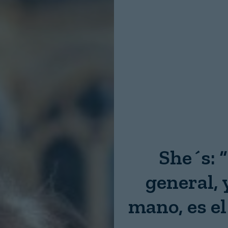
Nombre:
Password:
Login
She´s: “
general, 
mano, es e