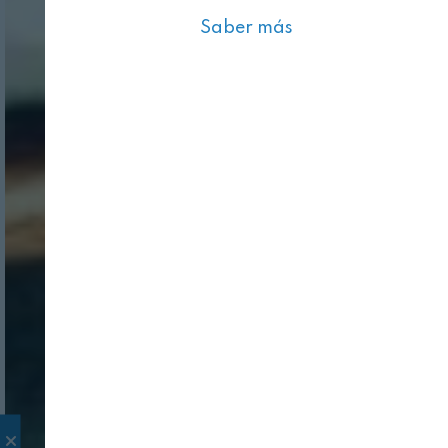
Saber más