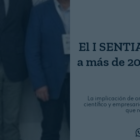
Nombre:
Password:
El I SENT
Login
a más de 20
La implicación de o
científico y empresari
que r