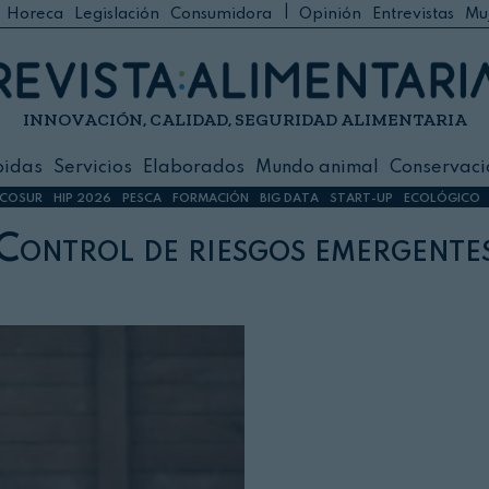
|
Horeca
Legislación
Consumidora
Opinión
Entrevistas
Mu
C
 Foodservice
INNOVACIÓN, CALIDAD, SEGURIDAD ALIMENTARIA
h
ilidad
bidas
Servicios
Elaborados
Mundo animal
Conservaci
sign
COSUR
HIP 2026
PESCA
FORMACIÓN
BIG DATA
START-UP
ECOLÓGICO
Control de riesgos emergente
s
dos
nimal
ación
 primas
ión y Logística
ción especial