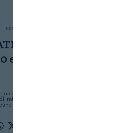
INDUSTRIA
FOOD TECH
IATECH Congress reúne
0 expertos de 15 países
SENSIATECH
07/08/2026
rganismos públicos, así como de los sectores
al, refuerza el carácter transversal del evento,
eúne a todos los actores clave