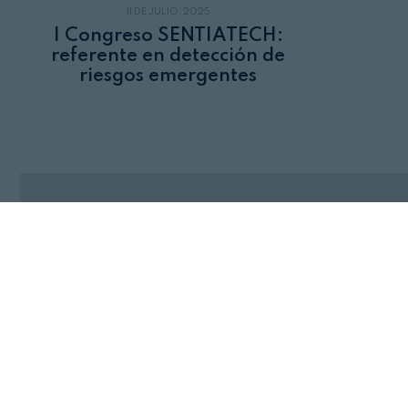
11 DE JULIO, 2025
I Congreso SENTIATECH:
referente en detección de
riesgos emergentes