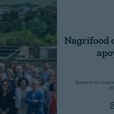
Nombre:
Password:
Nagrifood c
Login
apo
Navarra es sinóni
ag