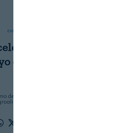
EVENTOS
SERVICIOS
elebra diez años con el
yo de sus socios
DIARIO DE NAVARRA
07/08/2026
mo de calidad, de arraigo y de vanguardia
roalimentaria e industrial