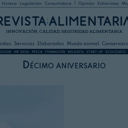
|
Horeca
Legislación
Consumidora
Opinión
Entrevistas
Mu
C
 Foodservice
INNOVACIÓN, CALIDAD, SEGURIDAD ALIMENTARIA
h
ilidad
bidas
Servicios
Elaborados
Mundo animal
Conservaci
sign
COSUR
HIP 2026
PESCA
FORMACIÓN
BIG DATA
START-UP
ECOLÓGICO
Décimo aniversario
s
dos
nimal
ación
 primas
ión y Logística
ción especial