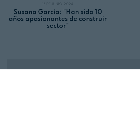
18 DE JUNIO, 2024
Susana García: "Han sido 10
años apasionantes de construir
sector"