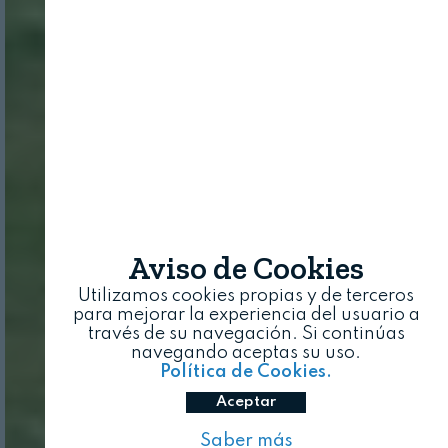
Aviso de Cookies
Utilizamos cookies propias y de terceros
para mejorar la experiencia del usuario a
través de su navegación. Si continúas
navegando aceptas su uso.
Política de Cookies.
Aceptar
Saber más