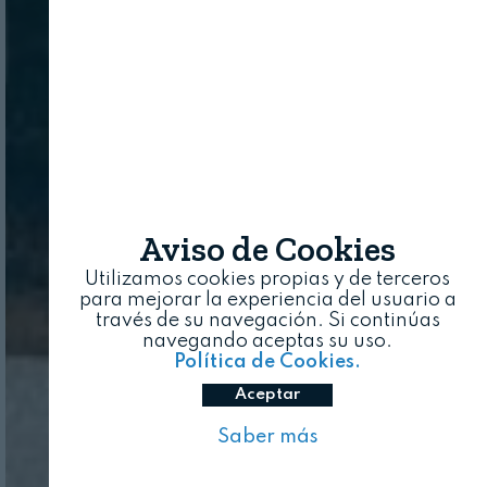
Aviso de Cookies
Utilizamos cookies propias y de terceros
para mejorar la experiencia del usuario a
través de su navegación. Si continúas
navegando aceptas su uso.
Política de Cookies.
Aceptar
Saber más