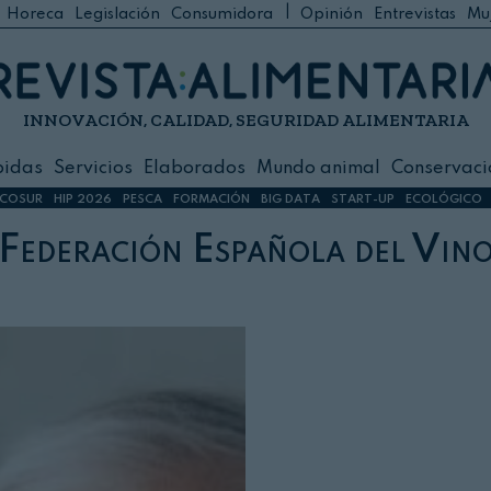
|
Horeca
Legislación
Consumidora
Opinión
Entrevistas
Mu
C
 Foodservice
INNOVACIÓN, CALIDAD, SEGURIDAD ALIMENTARIA
h
ilidad
bidas
Servicios
Elaborados
Mundo animal
Conservaci
sign
COSUR
HIP 2026
PESCA
FORMACIÓN
BIG DATA
START-UP
ECOLÓGICO
Federación Española del Vin
s
dos
nimal
ación
 primas
ión y Logística
ción especial