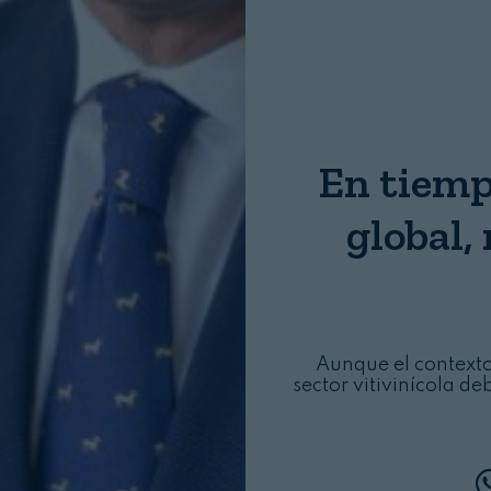
Nombre:
Password:
En tiemp
Login
global,
Aunque el contexto
sector vitivinícola d