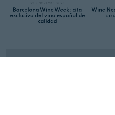
22 DE NOVIEMBRE, 2023
Barcelona Wine Week: cita
Wine Nex
exclusiva del vino español de
su 
calidad