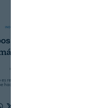
INDUSTRIA
SERVICIOS
os de incertidumbre
 más diversificación
REVISTA ALIMENTARIA
08/08/2026
 es retador, en momentos como el actual el
ebe hacer valer su experiencia exportadora y su
resiliencia