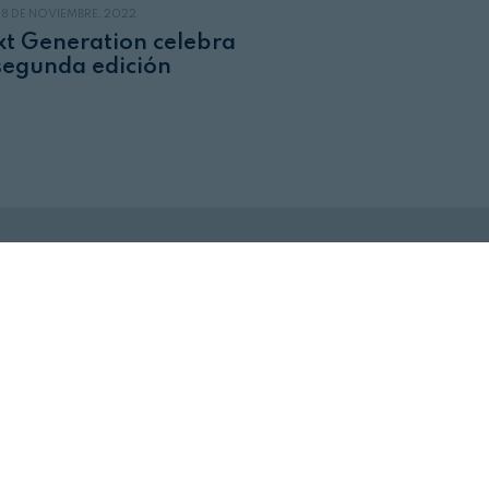
18 DE NOVIEMBRE, 2022
t Generation celebra
segunda edición
Revista Alimentaria en su buzón
SUSCRÍBASE
a nuestras
NEWSLETTERS