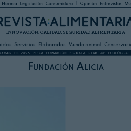
|
Horeca
Legislación
Consumidora
Opinión
Entrevistas
Mu
C
 Foodservice
INNOVACIÓN, CALIDAD, SEGURIDAD ALIMENTARIA
h
ilidad
bidas
Servicios
Elaborados
Mundo animal
Conservaci
sign
COSUR
HIP 2026
PESCA
FORMACIÓN
BIG DATA
START-UP
ECOLÓGICO
Fundación Alicia
s
dos
nimal
ación
 primas
ión y Logística
ción especial