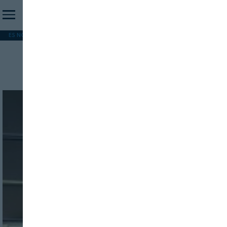
ES NOTICIA
REFORMA PAC
MERCOSUR
HIP 2026
PESCA
FORMACIÓN
NutriciON Sensata
INICIO SESION