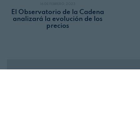
16 DE FEBRERO, 2023
El Observatorio de la Cadena
analizará la evolución de los
precios