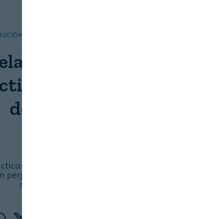
IBUCIÓN
DISTRIBUCIÓN Y LOGÍSTICA
elas: normas UE contra
ácticas comerciales
desleales
COMISIÓN EUROPEA
06/08/2026
ácticas comerciales desleales prohíbe dieciséis
 perjudicar a los agricultores y proveedores
más pequeños