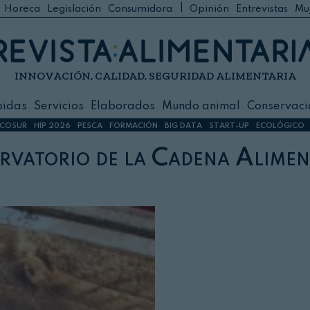
|
Horeca
Legislación
Consumidora
Opinión
Entrevistas
Mu
C
 Foodservice
INNOVACIÓN, CALIDAD, SEGURIDAD ALIMENTARIA
h
ilidad
bidas
Servicios
Elaborados
Mundo animal
Conservaci
sign
COSUR
HIP 2026
PESCA
FORMACIÓN
BIG DATA
START-UP
ECOLÓGICO
rvatorio de la Cadena Alimen
s
dos
nimal
ación
 primas
ión y Logística
ción especial