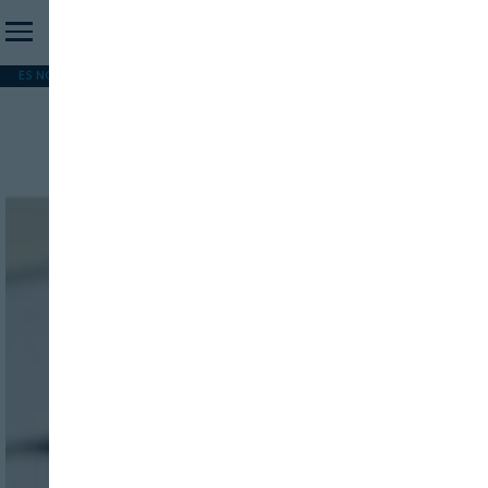
ES NOTICIA
REFORMA PAC
MERCOSUR
HIP 2026
PESCA
FORMACIÓN
Procesos
INICIO SESION