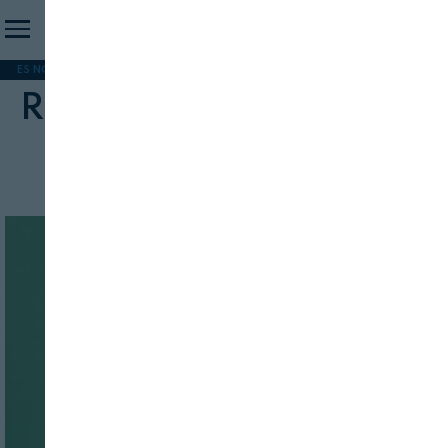
ES NOTICIA
REFORMA PAC
MERCOSUR
HIP 2026
PESCA
FORMACIÓN
Reglamento de Producción
Ecológica
INICIO SESION