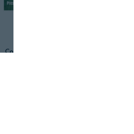
ENTREVISTAS
SOSTENIBILIDAD
22 DE ENERO, 2022
Concha Fabeiro "Reglamento Producción
Ecológica: objetivos ambiciosos"
Revista Alimentaria en su buzón
SUSCRÍBASE
a nuestras