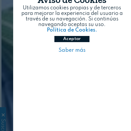
Utilizamos cookies propias y de terceros
para mejorar la experiencia del usuario a
través de su navegación. Si continúas
navegando aceptas su uso.
Política de Cookies.
Aceptar
Saber más