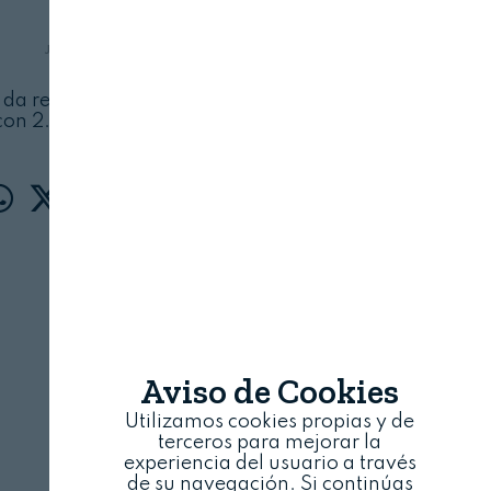
JUNTA DE ANDALUCÍA
4 DE JULIO, 2026
ue da respuesta a la totalidad de los expedientes
on 2.448 beneficiarios en todas las provincias
Aviso de Cookies
Utilizamos cookies propias y de
terceros para mejorar la
experiencia del usuario a través
de su navegación. Si continúas