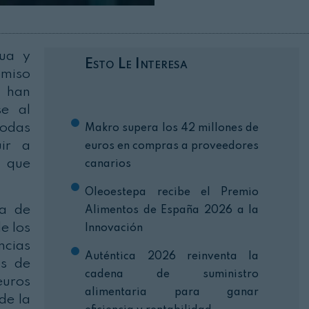
Cerrar
gua y
Esto Le Interesa
omiso
e han
se al
todas
Makro supera los 42 millones de
uir a
euros en compras a proveedores
s que
canarios
Oleoestepa recibe el Premio
va de
Alimentos de España 2026 a la
de los
Innovación
ncias
Auténtica 2026 reinventa la
os de
cadena de suministro
euros
alimentaria para ganar
de la