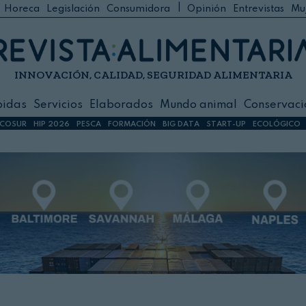
|
Horeca
Legislación
Consumidora
Opinión
Entrevistas
Mu
C
 Foodservice
INNOVACIÓN, CALIDAD, SEGURIDAD ALIMENTARIA
h
ilidad
bidas
Servicios
Elaborados
Mundo animal
Conservaci
sign
COSUR
HIP 2026
PESCA
FORMACIÓN
BIG DATA
START-UP
ECOLÓGICO
s
dos
nimal
ación
 primas
ión y Logística
ción especial