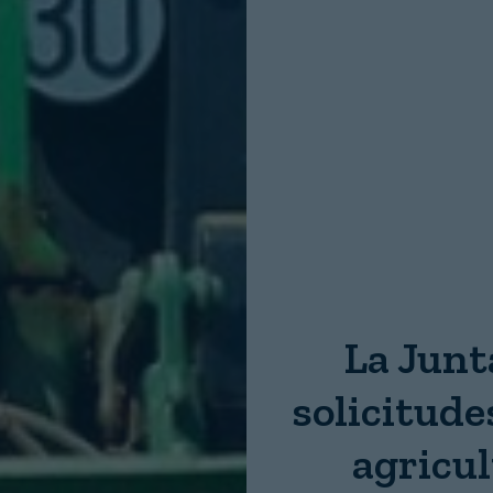
Nombre:
Password:
Login
La Junt
solicitude
agricu