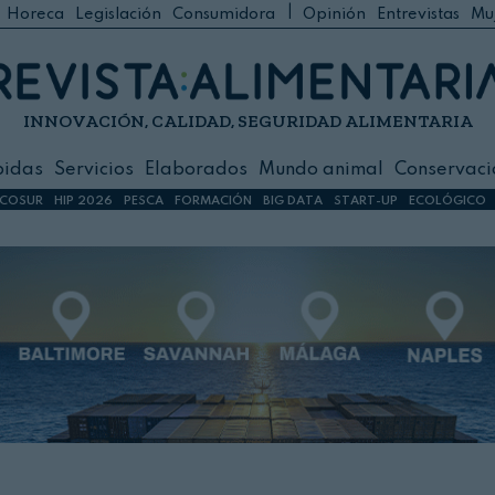
|
Horeca
Legislación
Consumidora
Opinión
Entrevistas
Mu
C
 Foodservice
INNOVACIÓN, CALIDAD, SEGURIDAD ALIMENTARIA
h
ilidad
bidas
Servicios
Elaborados
Mundo animal
Conservaci
sign
COSUR
HIP 2026
PESCA
FORMACIÓN
BIG DATA
START-UP
ECOLÓGICO
s
dos
nimal
ación
 primas
ión y Logística
ción especial