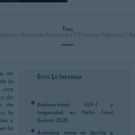
Cerrar
Tags
dación Diario de Navarra
/
II Premios INgastro
/
Re
se de
Esto Le Interesa
de la
, una
io de
ro de
Biodiversidad, GLP-1 y
o, la
longevidad en ftalks Food
les y
Summit 2026
en la
Auténtica reúne en Sevilla a