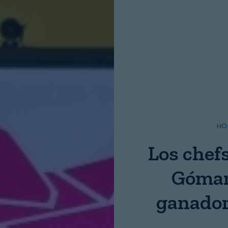
Nombre:
Password:
Login
HO
Los chef
Gómara
ganador