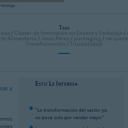
Embalaje
Cerrar
Tags
ticos
/
Cluster de Innovación en Envase y Embalaje
/
ria Alimentaria
/
Jesús Pérez
/
packaging
/
recipien
Transformación
/
Trazabilidad
Esto Le Interesa
ase y
"La transformación del sector ya
no pasa solo por vender mejor"
lemas
iones