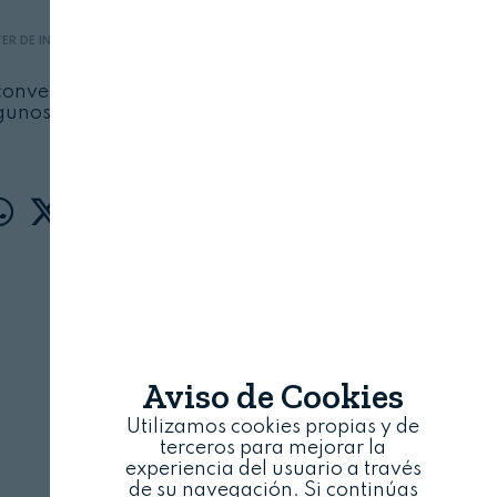
ER DE INNOVACIÓN EN ENVASE Y EMBALAJE
21 DE JUNIO, 2026
 convertido en una herramienta fundamental
unos de los grandes desafíos actuales de las
industrias
Aviso de Cookies
Utilizamos cookies propias y de
terceros para mejorar la
experiencia del usuario a través
de su navegación. Si continúas