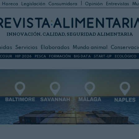
|
Horeca
Legislación
Consumidora
Opinión
Entrevistas
Mu
C
 Foodservice
INNOVACIÓN, CALIDAD, SEGURIDAD ALIMENTARIA
h
ilidad
bidas
Servicios
Elaborados
Mundo animal
Conservaci
sign
COSUR
HIP 2026
PESCA
FORMACIÓN
BIG DATA
START-UP
ECOLÓGICO
s
dos
nimal
ación
 primas
ión y Logística
ción especial