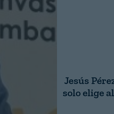
Nombre:
Password:
Login
Jesús Pére
solo elige 